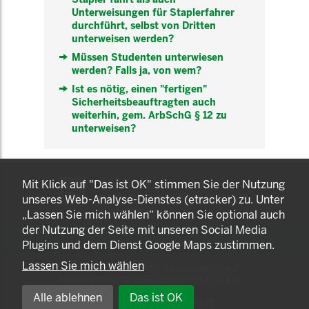
Unterweisungen für Staplerfahrer
durchführt, selbst von Dritten
unterweisen werden?
Müssen Studenten unterwiesen
werden? Falls ja, von wem?
Ist es nötig, einen "fertigen"
Sicherheitsbeauftragten auch
weiterhin, gem. ArbSchG § 12 zu
unterweisen?
KOMNET
Mit Klick auf "Das ist OK" stimmen Sie der Nutzung
GUT BERATEN. GESUND
unseres Web-Analyse-Dienstes (etracker) zu. Unter
ARBEITEN.
„Lassen Sie mich wählen“ können Sie optional auch
der Nutzung der Seite mit unseren Social Media
Plugins und dem Dienst Google Maps zustimmen.
Lassen Sie mich wählen
© 2025 LANDESAMT FÜR GESUNDHEIT UND
ARBEITSSCHUTZ NORDRHEIN-WESTFALEN
Alle ablehnen
Das ist OK
EINSTELLUNGEN ZUR PRIVATSPHÄRE