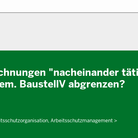
ichnungen "nacheinander tät
 gem. BaustellV abgrenzen?
eitsschutzorganisation, Arbeitsschutzmanagement >