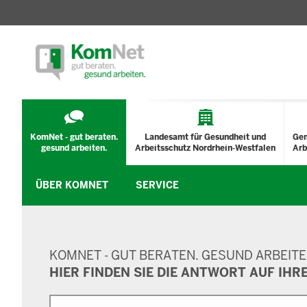
TECHNISCHES
MENÜ
KomNet - gut beraten.
Landesamt für Gesundheit und
Ge
gesund arbeiten.
Arbeitsschutz Nordrhein-Westfalen
Arb
ÜBER KOMNET
SERVICE
SUCHMASKE
KOMNET - GUT BERATEN. GESUND ARBEITE
HIER FINDEN SIE DIE ANTWORT AUF IHR
Suche