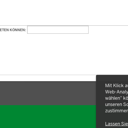
Mit Klick 
Web-Analys
wählen“ kö
unseren So
zustimmen
Lassen Si