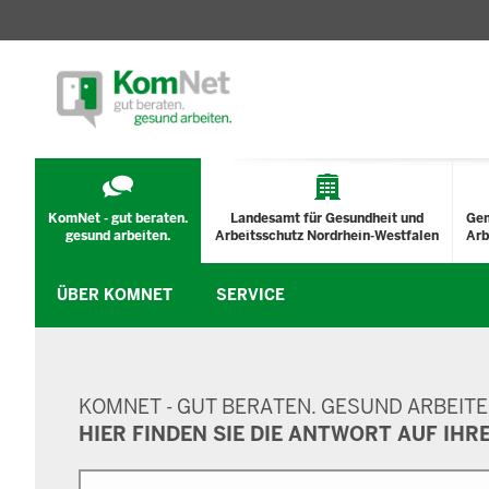
TECHNISCHES
MENÜ
KomNet - gut beraten.
Landesamt für Gesundheit und
Ge
gesund arbeiten.
Arbeitsschutz Nordrhein-Westfalen
Arb
ÜBER KOMNET
SERVICE
SUCHMASKE
KOMNET - GUT BERATEN. GESUND ARBEITE
HIER FINDEN SIE DIE ANTWORT AUF IHR
Suche