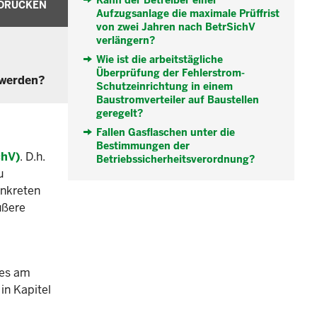
Kann der Betreiber einer
DRUCKEN
Aufzugsanlage die maximale Prüffrist
von zwei Jahren nach BetrSichV
verlängern?
Wie ist die arbeitstägliche
Überprüfung der Fehlerstrom-
 werden?
Schutzeinrichtung in einem
Baustromverteiler auf Baustellen
geregelt?
Fallen Gasflaschen unter die
Bestimmungen der
chV)
. D.h.
Betriebssicherheitsverordnung?
u
onkreten
ußere
ses am
in Kapitel