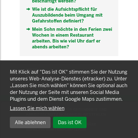
beschäftigt werden?
Wie ist die Aufsichtspflicht für
Auszubildende beim Umgang mit
Gefahrstoffen definiert?
Mein Sohn möchte in den Ferien zwei
Wochen in einem Restaurant
arbeiten. Bis wie viel Uhr darf er
abends arbeiten?
KOMNET
Mit Klick auf "Das ist OK" stimmen Sie der Nutzung
GUT BERATEN. GESUND
unseres Web-Analyse-Dienstes (etracker) zu. Unter
ARBEITEN.
„Lassen Sie mich wählen“ können Sie optional auch
der Nutzung der Seite mit unseren Social Media
Plugins und dem Dienst Google Maps zustimmen.
Lassen Sie mich wählen
© 2025 LANDESAMT FÜR GESUNDHEIT UND
ARBEITSSCHUTZ NORDRHEIN-WESTFALEN
Alle ablehnen
Das ist OK
EINSTELLUNGEN ZUR PRIVATSPHÄRE
IMPRESSUM
DATENSCHUTZ
AGB