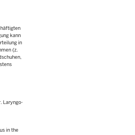
häftigten
gung kann
teilung in
hmen (z.
ndschuhen,
stens
r. Laryngo-
us in the