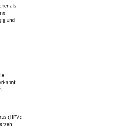
her als
ene
gig und
ie
erkannt
n
rus (HPV);
Warzen