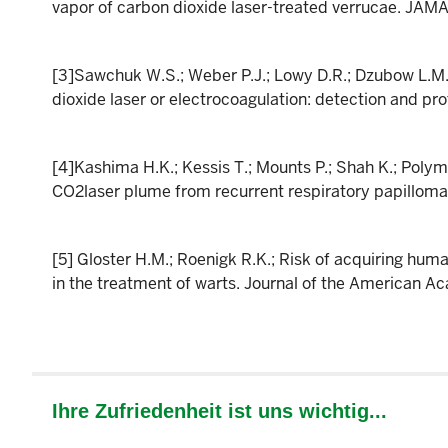
vapor of carbon dioxide laser-treated verrucae. JAMA
[3]Sawchuk W.S.; Weber P.J.; Lowy D.R.; Dzubow L.M.;
dioxide laser or electrocoagulation: detection and pr
[4]Kashima H.K.; Kessis T.; Mounts P.; Shah K.; Polym
CO2laser plume from recurrent respiratory papilloma
[5] Gloster H.M.; Roenigk R.K.; Risk of acquiring hu
in the treatment of warts. Journal of the American 