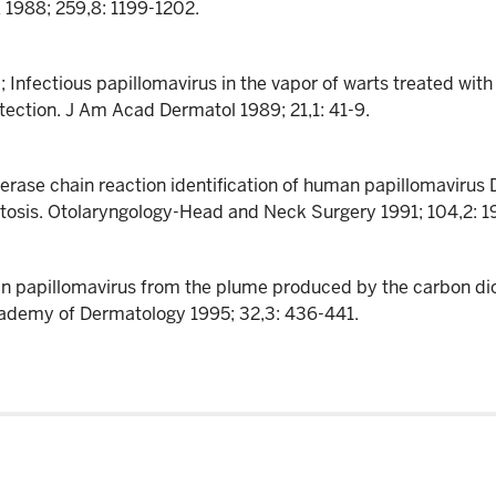
 1988; 259,8: 1199-1202.
 Infectious papillomavirus in the vapor of warts treated wit
otection. J Am Acad Dermatol 1989; 21,1: 41-9.
erase chain reaction identification of human papillomavirus
tosis. Otolaryngology-Head and Neck Surgery 1991; 104,2: 1
man papillomavirus from the plume produced by the carbon dio
Academy of Dermatology 1995; 32,3: 436-441.