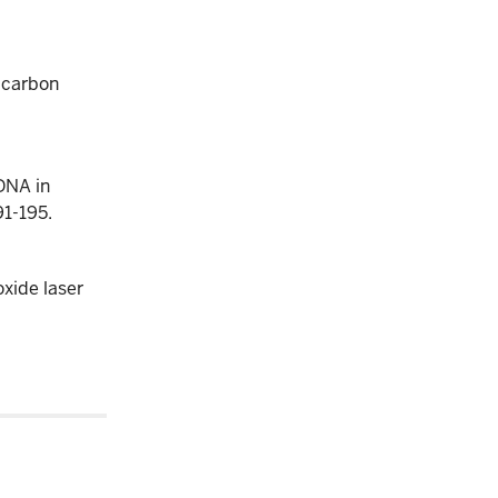
h carbon
 DNA in
91-195.
xide laser