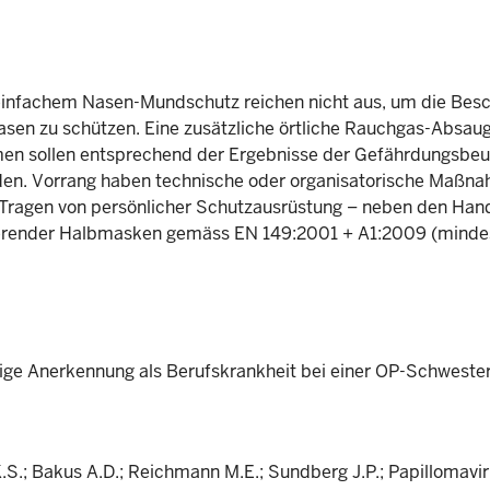
einfachem Nasen-Mundschutz reichen nicht aus, um die Besc
asen zu schützen. Eine zusätzliche örtliche Rauchgas-Absau
en sollen entsprechend der Ergebnisse der Gefährdungsbeur
den. Vorrang haben technische oder organisatorische Maßna
 Tragen von persönlicher Schutzausrüstung – neben den Ha
trierender Halbmasken gemäss EN 149:2001 + A1:2009 (minde
alige Anerkennung als Berufskrankheit bei einer OP-Schweste
K.S.; Bakus A.D.; Reichmann M.E.; Sundberg J.P.; Papillomavir