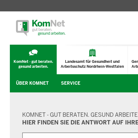
TECHNISCHES
MENÜ
KomNet - gut beraten.
Landesamt für Gesundheit und
Ge
gesund arbeiten.
Arbeitsschutz Nordrhein-Westfalen
Arb
ÜBER KOMNET
SERVICE
SUCHMASKE
KOMNET - GUT BERATEN. GESUND ARBEITE
HIER FINDEN SIE DIE ANTWORT AUF IHR
Suche