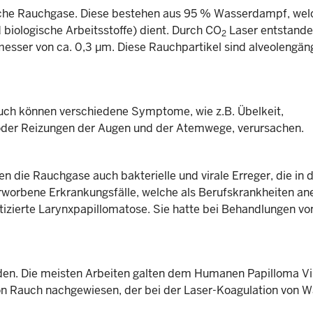
sche Rauchgase. Diese bestehen aus 95 % Wasserdampf, welc
 biologische Arbeitsstoffe) dient. Durch CO
Laser entstand
2
esser von ca. 0,3 μm. Diese Rauchpartikel sind alveolengän
uch können verschiedene Symptome, wie z.B. Übelkeit,
er Reizungen der Augen und der Atemwege, verursachen.
 die Rauchgase auch bakterielle und virale Erreger, die in d
erworbene Erkrankungsfälle, welche als Berufskrankheiten an
tizierte Larynxpapillomatose. Sie hatte bei Behandlungen vo
den. Die meisten Arbeiten galten dem Humanen Papilloma Vi
on Rauch nachgewiesen, der bei der Laser-Koagulation von 