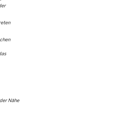
der
reten
schen
das
 der Nähe