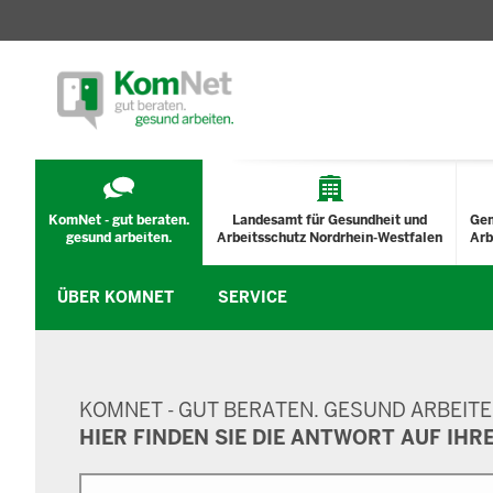
TECHNISCHES
MENÜ
KomNet - gut beraten.
Landesamt für Gesundheit und
Ge
gesund arbeiten.
Arbeitsschutz Nordrhein-Westfalen
Arb
ÜBER KOMNET
SERVICE
SUCHMASKE
KOMNET - GUT BERATEN. GESUND ARBEITE
HIER FINDEN SIE DIE ANTWORT AUF IHR
Suche