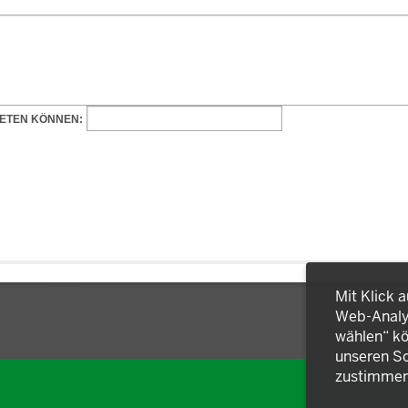
Mit Klick 
Web-Analys
wählen“ kö
unseren So
zustimmen