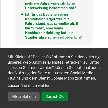
mehrere Jahre keine jährliche
Unterweisung bekommen hat?
Ist für das Bedienen eines
Kommissioniergerätes mit
Fahrerstand, das schneller als 6
km/h fährt, aber keine
Hochhubeinrichtung hat, ein
Staplerführerschein erforderlich?
KOMNET
Mit Klick auf "Das ist OK" stimmen Sie der Nutzung
GUT BERATEN. GESUND
unseres Web-Analyse-Dienstes (etracker) zu. Unter
ARBEITEN.
„Lassen Sie mich wählen“ können Sie optional auch
der Nutzung der Seite mit unseren Social Media
Plugins und dem Dienst Google Maps zustimmen.
Lassen Sie mich wählen
© 2025 LANDESAMT FÜR GESUNDHEIT UND
ARBEITSSCHUTZ NORDRHEIN-WESTFALEN
Alle ablehnen
Das ist OK
EINSTELLUNGEN ZUR PRIVATSPHÄRE
IMPRESSUM
DATENSCHUTZ
AGB