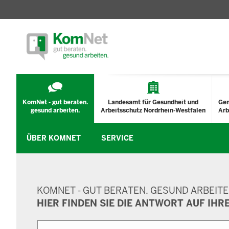
TECHNISCHES
MENÜ
KomNet - gut beraten.
Landesamt für Gesundheit und
Ge
gesund arbeiten.
Arbeitsschutz Nordrhein-Westfalen
Arb
ÜBER KOMNET
SERVICE
SUCHMASKE
KOMNET - GUT BERATEN. GESUND ARBEITE
HIER FINDEN SIE DIE ANTWORT AUF IHR
Suche