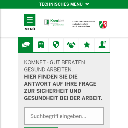
TECHNISCHES MENÜ
TECHNISCHES
MENÜ
MENÜ
SUCHMASKE
KOMNET - GUT BERATEN.
GESUND ARBEITEN.
HIER FINDEN SIE DIE
ANTWORT AUF IHRE FRAGE
ZUR SICHERHEIT UND
GESUNDHEIT BEI DER ARBEIT.
Suche