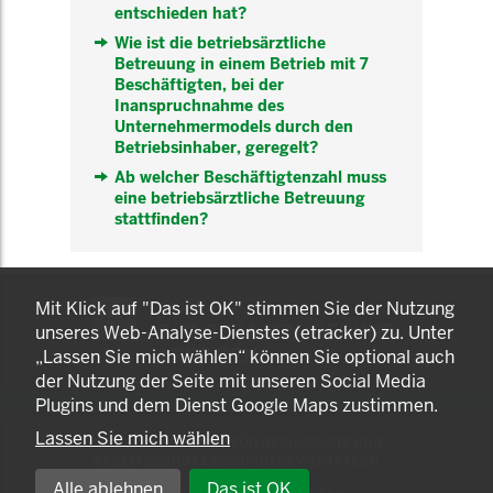
entschieden hat?
Wie ist die betriebsärztliche
Betreuung in einem Betrieb mit 7
Beschäftigten, bei der
Inanspruchnahme des
Unternehmermodels durch den
Betriebsinhaber, geregelt?
Ab welcher Beschäftigtenzahl muss
eine betriebsärztliche Betreuung
stattfinden?
KOMNET
Mit Klick auf "Das ist OK" stimmen Sie der Nutzung
GUT BERATEN. GESUND
unseres Web-Analyse-Dienstes (etracker) zu. Unter
ARBEITEN.
„Lassen Sie mich wählen“ können Sie optional auch
der Nutzung der Seite mit unseren Social Media
Plugins und dem Dienst Google Maps zustimmen.
Lassen Sie mich wählen
© 2025 LANDESAMT FÜR GESUNDHEIT UND
ARBEITSSCHUTZ NORDRHEIN-WESTFALEN
Alle ablehnen
Das ist OK