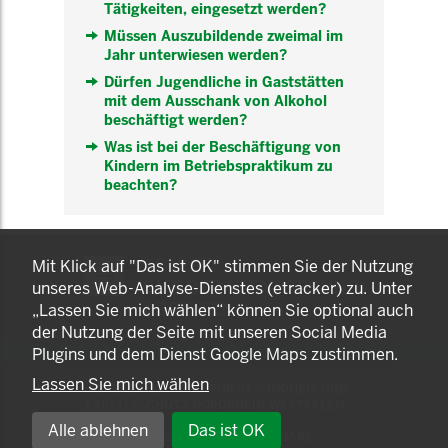
Tätigkeiten, eingesetzt werden?
Müssen Auszubildende zweimal im
Jahr unterwiesen werden?
Dürfen Jugendliche in Gaststätten
mit dem Ausschank von Alkohol
beschäftigt werden?
Was ist bei der Beschäftigung von
Kindern im Betriebspraktikum zu
beachten?
KOMNET
Mit Klick auf "Das ist OK" stimmen Sie der Nutzung
GUT BERATEN. GESUND
unseres Web-Analyse-Dienstes (etracker) zu. Unter
ARBEITEN.
„Lassen Sie mich wählen“ können Sie optional auch
der Nutzung der Seite mit unseren Social Media
Plugins und dem Dienst Google Maps zustimmen.
Lassen Sie mich wählen
© 2025 LANDESAMT FÜR GESUNDHEIT UND
ARBEITSSCHUTZ NORDRHEIN-WESTFALEN
Alle ablehnen
Das ist OK
EINSTELLUNGEN ZUR PRIVATSPHÄRE