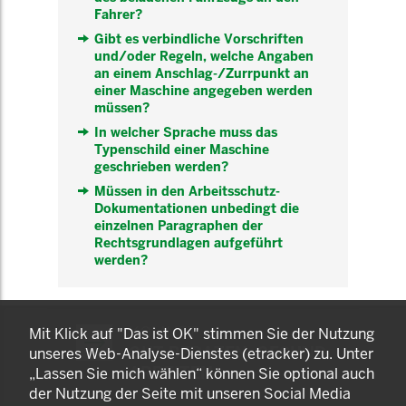
Fahrer?
Gibt es verbindliche Vorschriften
und/oder Regeln, welche Angaben
an einem Anschlag-/Zurrpunkt an
einer Maschine angegeben werden
müssen?
In welcher Sprache muss das
Typenschild einer Maschine
geschrieben werden?
Müssen in den Arbeitsschutz-
Dokumentationen unbedingt die
einzelnen Paragraphen der
Rechtsgrundlagen aufgeführt
werden?
KOMNET
Mit Klick auf "Das ist OK" stimmen Sie der Nutzung
GUT BERATEN. GESUND
unseres Web-Analyse-Dienstes (etracker) zu. Unter
ARBEITEN.
„Lassen Sie mich wählen“ können Sie optional auch
der Nutzung der Seite mit unseren Social Media