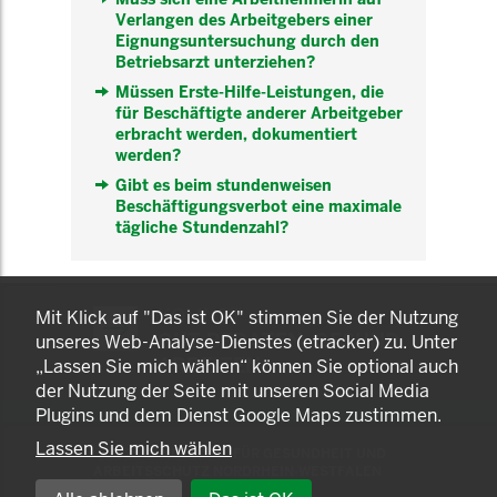
Verlangen des Arbeitgebers einer
Eignungsuntersuchung durch den
Betriebsarzt unterziehen?
Müssen Erste-Hilfe-Leistungen, die
für Beschäftigte anderer Arbeitgeber
erbracht werden, dokumentiert
werden?
Gibt es beim stundenweisen
Beschäftigungsverbot eine maximale
tägliche Stundenzahl?
KOMNET
Mit Klick auf "Das ist OK" stimmen Sie der Nutzung
GUT BERATEN. GESUND
unseres Web-Analyse-Dienstes (etracker) zu. Unter
ARBEITEN.
„Lassen Sie mich wählen“ können Sie optional auch
der Nutzung der Seite mit unseren Social Media
Plugins und dem Dienst Google Maps zustimmen.
Lassen Sie mich wählen
© 2025 LANDESAMT FÜR GESUNDHEIT UND
ARBEITSSCHUTZ NORDRHEIN-WESTFALEN