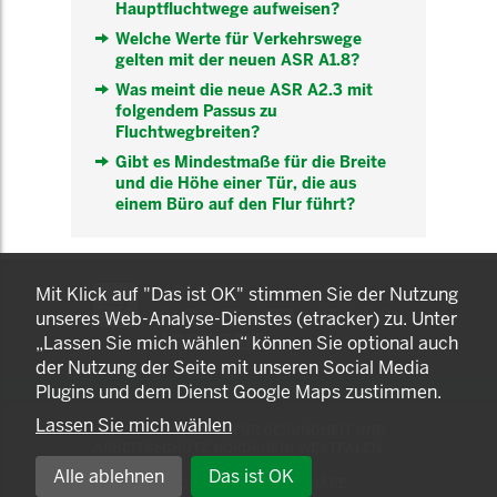
Hauptfluchtwege aufweisen?
Welche Werte für Verkehrswege
gelten mit der neuen ASR A1.8?
Was meint die neue ASR A2.3 mit
folgendem Passus zu
Fluchtwegbreiten?
Gibt es Mindestmaße für die Breite
und die Höhe einer Tür, die aus
einem Büro auf den Flur führt?
KOMNET
Mit Klick auf "Das ist OK" stimmen Sie der Nutzung
GUT BERATEN. GESUND
unseres Web-Analyse-Dienstes (etracker) zu. Unter
ARBEITEN.
„Lassen Sie mich wählen“ können Sie optional auch
der Nutzung der Seite mit unseren Social Media
Plugins und dem Dienst Google Maps zustimmen.
Lassen Sie mich wählen
© 2025 LANDESAMT FÜR GESUNDHEIT UND
ARBEITSSCHUTZ NORDRHEIN-WESTFALEN
Alle ablehnen
Das ist OK
EINSTELLUNGEN ZUR PRIVATSPHÄRE