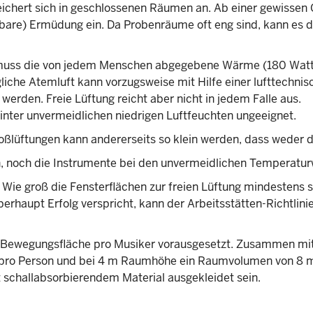
ichert sich in geschlossenen Räumen an. Ab einer gewissen
ürbare) Ermüdung ein. Da Probenräume oft eng sind, kann es d
 muss die von jedem Menschen abgegebene Wärme (180 Wat
iche Atemluft kann vorzugsweise mit Hilfe einer lufttechnis
werden. Freie Lüftung reicht aber nicht in jedem Falle aus.
Winter unvermeidlichen niedrigen Luftfeuchten ungeeignet.
oßlüftungen kann andererseits so klein werden, dass weder 
nn, noch die Instrumente bei den unvermeidlichen Temperatu
Wie groß die Fensterflächen zur freien Lüftung mindestens s
berhaupt Erfolg verspricht, kann der Arbeitsstätten-Richtlin
Bewegungsfläche pro Musiker vorausgesetzt. Zusammen mit
pro Person und bei 4 m Raumhöhe ein Raumvolumen von 8 
 schallabsorbierendem Material ausgekleidet sein.