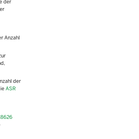
e der
er
er Anzahl
zur
nd,
nzahl der
die
ASR
 8626
)