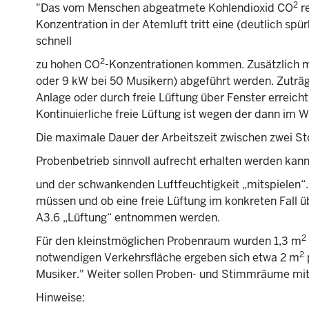
2
"Das vom Menschen abgeatmete Kohlendioxid CO
re
Konzentration in der Atemluft tritt eine (deutlich sp
schnell
2
zu hohen CO
-Konzentrationen kommen. Zusätzlich
oder 9 kW bei 50 Musikern) abgeführt werden. Zuträgl
Anlage oder durch freie Lüftung über Fenster erreicht 
Kontinuierliche freie Lüftung ist wegen der dann im 
Die maximale Dauer der Arbeitszeit zwischen zwei St
Probenbetrieb sinnvoll aufrecht erhalten werden ka
und der schwankenden Luftfeuchtigkeit „mitspielen“. 
müssen und ob eine freie Lüftung im konkreten Fall ü
A3.6 „Lüftung“ entnommen werden.
2
Für den kleinstmöglichen Probenraum wurden 1,3 m
2
notwendigen Verkehrsfläche ergeben sich etwa 2 m
Musiker." Weiter sollen Proben- und Stimmräume mit
Hinweise: