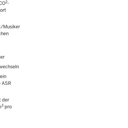
2
 CO
-
ort
t/Musiker
chen
der
rwechseln
ein
ie ASR
 der
3
m
pro