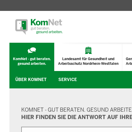
TECHNISCHES
MENÜ
KomNet - gut beraten.
Landesamt für Gesundheit und
Ge
gesund arbeiten.
Arbeitsschutz Nordrhein-Westfalen
Arb
ÜBER KOMNET
SERVICE
SUCHMASKE
KOMNET - GUT BERATEN. GESUND ARBEITE
HIER FINDEN SIE DIE ANTWORT AUF IHR
Suche