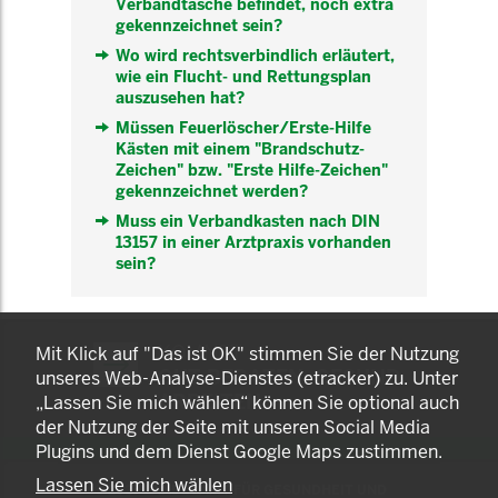
Verbandtasche befindet, noch extra
gekennzeichnet sein?
Wo wird rechtsverbindlich erläutert,
wie ein Flucht- und Rettungsplan
auszusehen hat?
Müssen Feuerlöscher/Erste-Hilfe
Kästen mit einem "Brandschutz-
Zeichen" bzw. "Erste Hilfe-Zeichen"
gekennzeichnet werden?
Muss ein Verbandkasten nach DIN
13157 in einer Arztpraxis vorhanden
sein?
KOMNET
Mit Klick auf "Das ist OK" stimmen Sie der Nutzung
GUT BERATEN. GESUND
unseres Web-Analyse-Dienstes (etracker) zu. Unter
ARBEITEN.
„Lassen Sie mich wählen“ können Sie optional auch
der Nutzung der Seite mit unseren Social Media
Plugins und dem Dienst Google Maps zustimmen.
Lassen Sie mich wählen
© 2025 LANDESAMT FÜR GESUNDHEIT UND