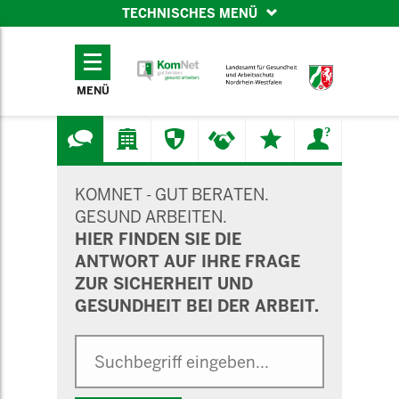
TECHNISCHES MENÜ
TECHNISCHES
MENÜ
MENÜ
SUCHMASKE
KOMNET - GUT BERATEN.
GESUND ARBEITEN.
HIER FINDEN SIE DIE
ANTWORT AUF IHRE FRAGE
ZUR SICHERHEIT UND
GESUNDHEIT BEI DER ARBEIT.
Suche