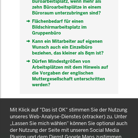
Büroarbeitsplatz, wenn mehr als
zehn Büroarbeitsplätze in einem
Büroraum unterzubringen sind?
Flächenbedarf für einen
Bildschirmarbeitsplatz im
Gruppenbüro
Kann ein Mitarbeiter auf eigenen
Wunsch auch ein Einzelbüro
beziehen, das kleiner als 8qm ist?
Dürfen Mindestgrößen von
Arbeitsplätzen mit dem Hinweis auf
die Vorgaben der englischen
Muttergesellschaft unterschritten
werden?
KOMNET
Mit Klick auf "Das ist OK" stimmen Sie der Nutzung
GUT BERATEN. GESUND
unseres Web-Analyse-Dienstes (etracker) zu. Unter
ARBEITEN.
„Lassen Sie mich wählen“ können Sie optional auch
der Nutzung der Seite mit unseren Social Media
Plugins und dem Dienst Google Maps zustimmen.