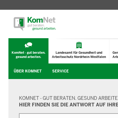
TECHNISCHES
MENÜ
KomNet - gut beraten.
Landesamt für Gesundheit und
Ge
gesund arbeiten.
Arbeitsschutz Nordrhein-Westfalen
Arb
ÜBER KOMNET
SERVICE
SUCHMASKE
KOMNET - GUT BERATEN. GESUND ARBEITE
HIER FINDEN SIE DIE ANTWORT AUF IHR
Suche