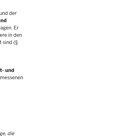
 und der
und
ragen. Er
ere in den
 sind (§
t- und
gemessenen
ge, die