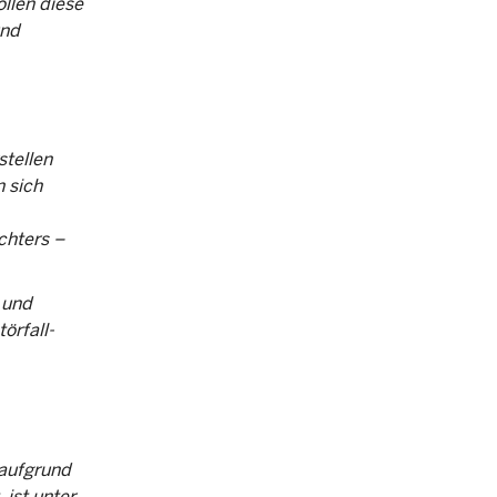
llen diese
und
stellen
n sich
chters –
 und
örfall-
 aufgrund
 ist unter