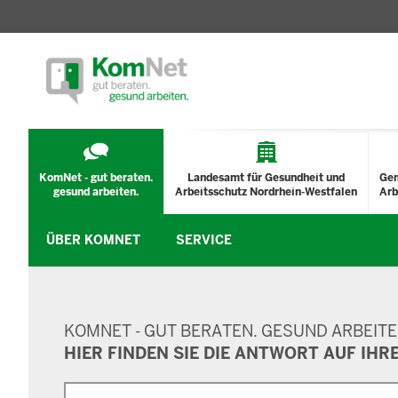
TECHNISCHES
MENÜ
KomNet - gut beraten.
Landesamt für Gesundheit und
Ge
gesund arbeiten.
Arbeitsschutz Nordrhein-Westfalen
Arb
ÜBER KOMNET
SERVICE
SUCHMASKE
KOMNET - GUT BERATEN. GESUND ARBEITE
HIER FINDEN SIE DIE ANTWORT AUF IHR
Suche