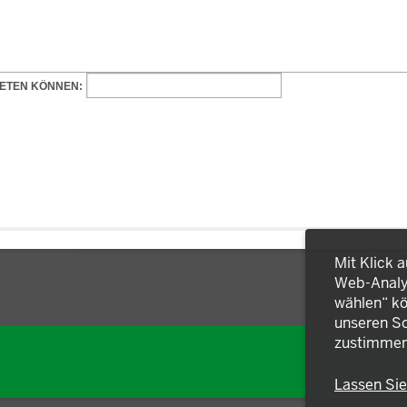
Mit Klick 
Web-Analys
wählen“ kö
unseren So
zustimmen
Lassen Si