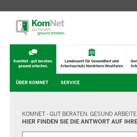
TECHNISCHES
MENÜ
KomNet - gut beraten.
Landesamt für Gesundheit und
Ge
gesund arbeiten.
Arbeitsschutz Nordrhein-Westfalen
Arb
ÜBER KOMNET
SERVICE
SUCHMASKE
KOMNET - GUT BERATEN. GESUND ARBEITE
HIER FINDEN SIE DIE ANTWORT AUF IHR
Suche