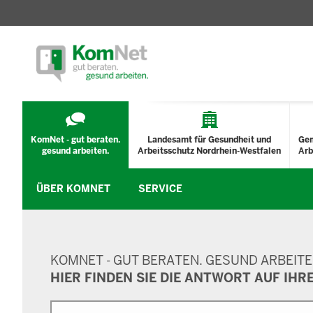
TECHNISCHES
MENÜ
KomNet - gut beraten.
Landesamt für Gesundheit und
Ge
gesund arbeiten.
Arbeitsschutz Nordrhein-Westfalen
Arb
ÜBER KOMNET
SERVICE
SUCHMASKE
KOMNET - GUT BERATEN. GESUND ARBEITE
HIER FINDEN SIE DIE ANTWORT AUF IHR
Suche