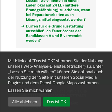
Löschmitteleinheiten in einem
Ladenlokal auf 24 LE (mittlere
Brandgefährdung) zu erhöhen, wenn
bei Reparaturarbeiten auch
Lösungsmittel eingesetzt werden?
Dürfen für die Grundausstattung
ausschließlich Feuerlöscher der
Bandklassen A und B verwendet
werden?
KOMNET
Mit Klick auf "Das ist OK" stimmen Sie der Nutzung
GUT BERATEN. GESUND
unseres Web-Analyse-Dienstes (etracker) zu. Unter
ARBEITEN.
„Lassen Sie mich wählen“ können Sie optional auch
der Nutzung der Seite mit unseren Social Media
Plugins und dem Dienst Google Maps zustimmen.
Lassen Sie mich wählen
© 2025 LANDESAMT FÜR GESUNDHEIT UND
ARBEITSSCHUTZ NORDRHEIN-WESTFALEN
Alle ablehnen
Das ist OK
EINSTELLUNGEN ZUR PRIVATSPHÄRE
IMPRESSUM
DATENSCHUTZ
AGB