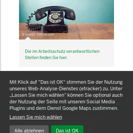
© brat82 - Fotolia.com
Die im Arbeitsschutz verantwortlichen
Stellen finden Sie hier.
KOMNET
Mit Klick auf "Das ist OK" stimmen Sie der Nutzung
GUT BERATEN. GESUND
unseres Web-Analyse-Dienstes (etracker) zu. Unter
ARBEITEN.
„Lassen Sie mich wählen“ können Sie optional auch
der Nutzung der Seite mit unseren Social Media
Plugins und dem Dienst Google Maps zustimmen.
Lassen Sie mich wählen
© 2025 LANDESAMT FÜR GESUNDHEIT UND
ARBEITSSCHUTZ NORDRHEIN-WESTFALEN
Alle ablehnen
Das ist OK
EINSTELLUNGEN ZUR PRIVATSPHÄRE