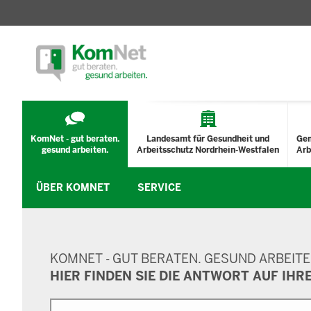
TECHNISCHES
MENÜ
KomNet - gut beraten.
Landesamt für Gesundheit und
Ge
gesund arbeiten.
Arbeitsschutz Nordrhein-Westfalen
Arb
ÜBER KOMNET
SERVICE
SUCHMASKE
KOMNET - GUT BERATEN. GESUND ARBEITE
HIER FINDEN SIE DIE ANTWORT AUF IHR
Suche