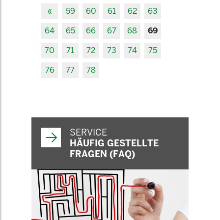
«
59
60
61
62
63
64
65
66
67
68
69
70
71
72
73
74
75
76
77
78
SERVICE
HÄUFIG GESTELLTE
FRAGEN (FAQ)