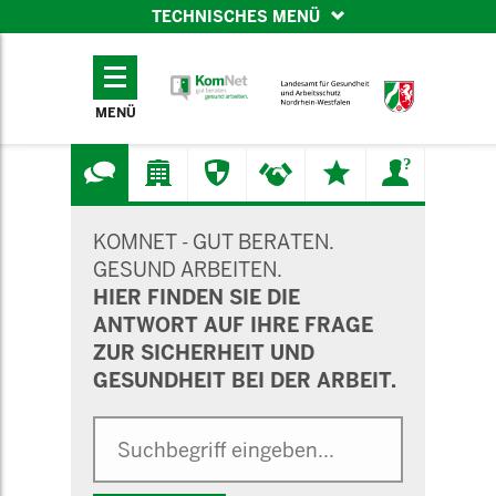
TECHNISCHES MENÜ
TECHNISCHES
MENÜ
MENÜ
SUCHMASKE
KOMNET - GUT BERATEN.
GESUND ARBEITEN.
HIER FINDEN SIE DIE
ANTWORT AUF IHRE FRAGE
ZUR SICHERHEIT UND
GESUNDHEIT BEI DER ARBEIT.
Suche