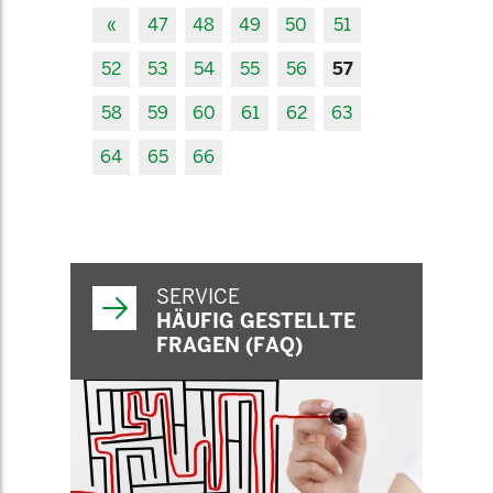
«
47
48
49
50
51
52
53
54
55
56
57
58
59
60
61
62
63
64
65
66
SERVICE
HÄUFIG GESTELLTE
FRAGEN (FAQ)