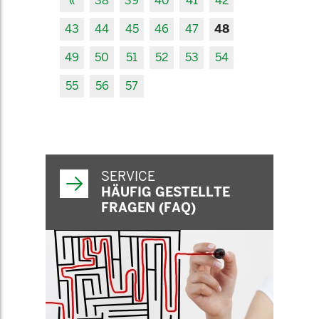
«
38
39
40
41
42
43
44
45
46
47
48
49
50
51
52
53
54
55
56
57
SERVICE
HÄUFIG GESTELLTE
FRAGEN (FAQ)