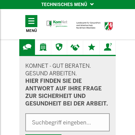
TECHNISCHES MENÜ
TECHNISCHES
MENÜ
MENÜ
SUCHMASKE
KOMNET - GUT BERATEN.
GESUND ARBEITEN.
HIER FINDEN SIE DIE
ANTWORT AUF IHRE FRAGE
ZUR SICHERHEIT UND
GESUNDHEIT BEI DER ARBEIT.
Suche