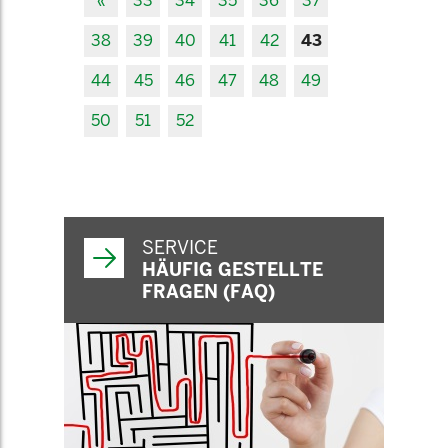
«
33
34
35
36
37
38
39
40
41
42
43
44
45
46
47
48
49
50
51
52
SERVICE
HÄUFIG GESTELLTE
FRAGEN (FAQ)