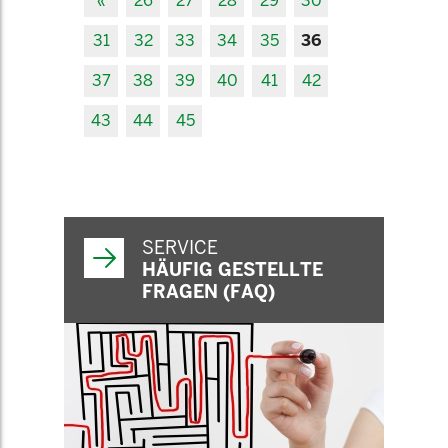
«
26
27
28
29
30
31
32
33
34
35
36
37
38
39
40
41
42
43
44
45
SERVICE
HÄUFIG GESTELLTE
FRAGEN (FAQ)