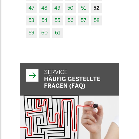
47
48
49
50
51
52
53
54
55
56
57
58
59
60
61
SERVICE
HÄUFIG GESTELLTE
FRAGEN (FAQ)