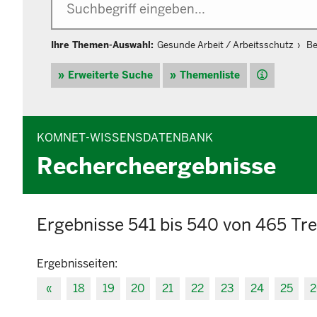
Ihre Themen-Auswahl:
Gesunde Arbeit / Arbeitsschutz
Be
Hilfe
Erweiterte Suche
Themenliste
KOMNET-WISSENSDATENBANK
Rechercheergebnisse
Ergebnisse 541 bis 540 von 465 Tre
Ergebnisseiten:
«
18
19
20
21
22
23
24
25
2