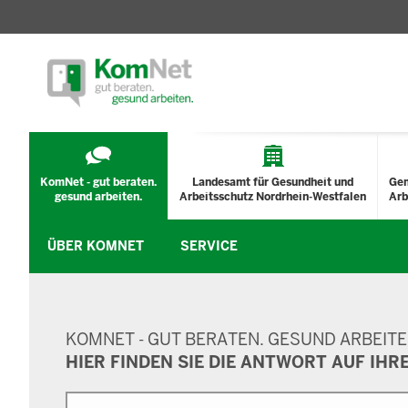
TECHNISCHES
MENÜ
KomNet - gut beraten.
Landesamt für Gesundheit und
Ge
gesund arbeiten.
Arbeitsschutz Nordrhein-Westfalen
Arb
ÜBER KOMNET
SERVICE
SUCHMASKE
KOMNET - GUT BERATEN. GESUND ARBEITE
HIER FINDEN SIE DIE ANTWORT AUF IHR
Suche