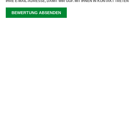
IHRE E-MAIL-ADRESSE, DAMIT WIR GGF. MIT IHNEN IN KONTAKT TRETE