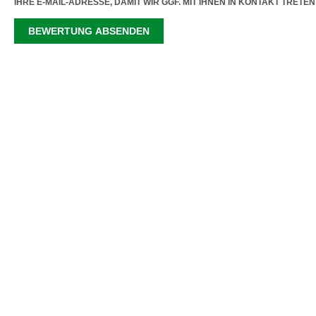
IHRE E-MAIL-ADRESSE, DAMIT WIR GGF. MIT IHNEN IN KONTAKT TRETE