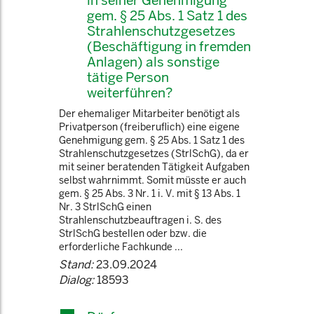
in seiner Genehmigung
gem. § 25 Abs. 1 Satz 1 des
Strahlenschutzgesetzes
(Beschäftigung in fremden
Anlagen) als sonstige
tätige Person
weiterführen?
Der ehemaliger Mitarbeiter benötigt als
Privatperson (freiberuflich) eine eigene
Genehmigung gem. § 25 Abs. 1 Satz 1 des
Strahlenschutzgesetzes (StrlSchG), da er
mit seiner beratenden Tätigkeit Aufgaben
selbst wahrnimmt. Somit müsste er auch
gem. § 25 Abs. 3 Nr. 1 i. V. mit § 13 Abs. 1
Nr. 3 StrlSchG einen
Strahlenschutzbeauftragen i. S. des
StrlSchG bestellen oder bzw. die
erforderliche Fachkunde ...
Stand:
23.09.2024
Dialog:
18593