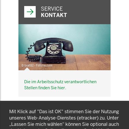
SERVICE
KONTAKT
© brat82 - Fotolia.com
Die im Arbeitsschutz verantwortlichen
Stellen finden Sie hier.
KOMNET
Mit Klick auf "Das ist OK" stimmen Sie der Nutzung
GUT BERATEN. GESUND
unseres Web-Analyse-Dienstes (etracker) zu. Unter
ARBEITEN.
„Lassen Sie mich wählen“ können Sie optional auch