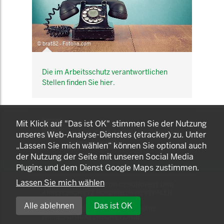
© brat82 - Fotolia.com
Die im Arbeitsschutz verantwortlichen
Stellen finden Sie hier.
KOMNET
Mit Klick auf "Das ist OK" stimmen Sie der Nutzung
GUT BERATEN. GESUND
unseres Web-Analyse-Dienstes (etracker) zu. Unter
ARBEITEN.
„Lassen Sie mich wählen“ können Sie optional auch
der Nutzung der Seite mit unseren Social Media
Plugins und dem Dienst Google Maps zustimmen.
Lassen Sie mich wählen
© 2025 LANDESAMT FÜR GESUNDHEIT UND
ARBEITSSCHUTZ NORDRHEIN-WESTFALEN
Alle ablehnen
Das ist OK
EINSTELLUNGEN ZUR PRIVATSPHÄRE
IMPRESSUM
DATENSCHUTZ
AGB