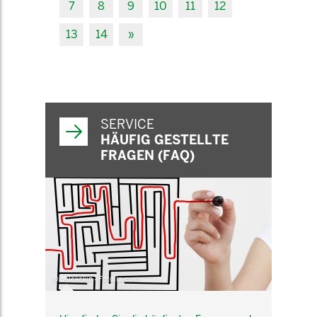
7
8
9
10
11
12
13
14
»
SERVICE
HÄUFIG GESTELLTE
FRAGEN (FAQ)
© belekekin - Fotolia.com