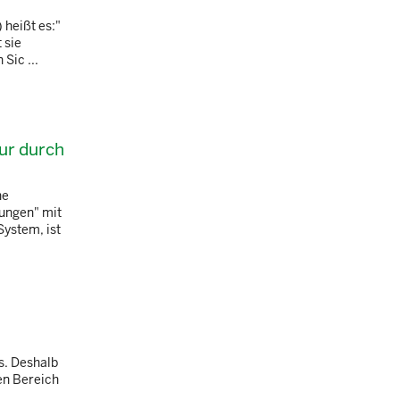
 heißt es:"
 sie
Sic ...
nur durch
he
ungen" mit
System, ist
s. Deshalb
en Bereich