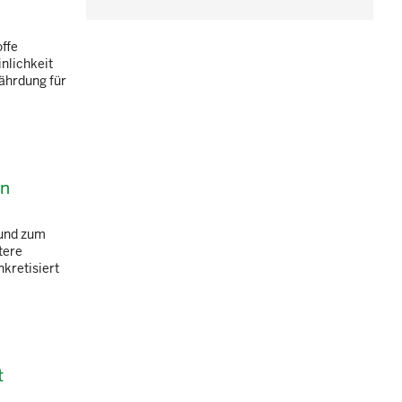
ffe
nlichkeit
ährdung für
en
 und zum
tere
kretisiert
t