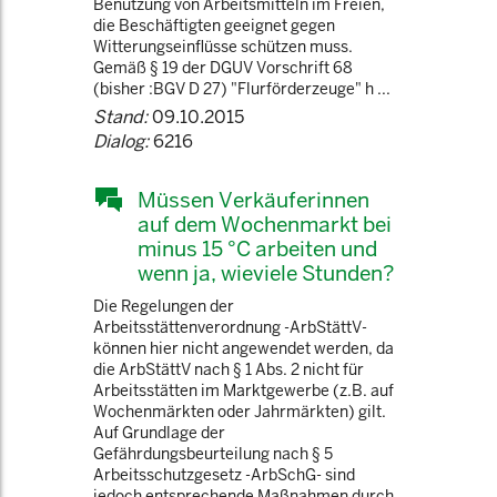
Benutzung von Arbeitsmitteln im Freien,
die Beschäftigten geeignet gegen
Witterungseinflüsse schützen muss.
Gemäß § 19 der DGUV Vorschrift 68
(bisher :BGV D 27) "Flurförderzeuge" h ...
Stand:
09.10.2015
Dialog:
6216
Müssen Verkäuferinnen
auf dem Wochenmarkt bei
minus 15 °C arbeiten und
wenn ja, wieviele Stunden?
Die Regelungen der
Arbeitsstättenverordnung -ArbStättV-
können hier nicht angewendet werden, da
die ArbStättV nach § 1 Abs. 2 nicht für
Arbeitsstätten im Marktgewerbe (z.B. auf
Wochenmärkten oder Jahrmärkten) gilt.
Auf Grundlage der
Gefährdungsbeurteilung nach § 5
Arbeitsschutzgesetz -ArbSchG- sind
jedoch entsprechende Maßnahmen durch