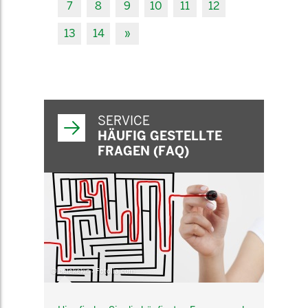
7
8
9
10
11
12
13
14
»
SERVICE
HÄUFIG GESTELLTE
FRAGEN (FAQ)
© belekekin - Fotolia.com