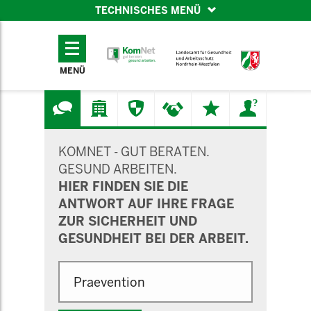
TECHNISCHES MENÜ
TECHNISCHES
MENÜ
MENÜ
SUCHMASKE
KOMNET - GUT BERATEN.
GESUND ARBEITEN.
HIER FINDEN SIE DIE
ANTWORT AUF IHRE FRAGE
ZUR SICHERHEIT UND
GESUNDHEIT BEI DER ARBEIT.
Suche