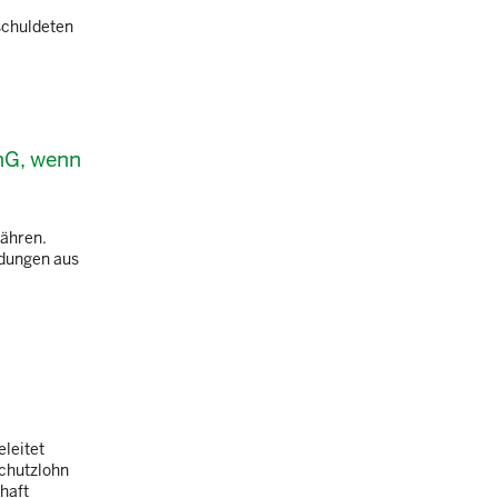
schuldeten
hG, wenn
währen.
ndungen aus
leitet
chutzlohn
haft