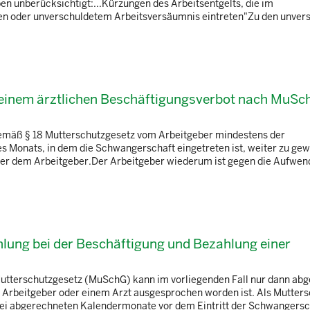
ben unberücksichtigt:...Kürzungen des Arbeitsentgelts, die im
len oder unverschuldetem Arbeitsversäumnis eintreten"Zu den unver
 einem ärztlichen Beschäftigungsverbot nach MuSc
gemäß § 18 Mutterschutzgesetz vom Arbeitgeber mindestens der
es Monats, in dem die Schwangerschaft eingetreten ist, weiter zu ge
ber dem Arbeitgeber.Der Arbeitgeber wiederum ist gegen die Aufwe
ahlung bei der Beschäftigung und Bezahlung einer
utterschutzgesetz (MuSchG) kann im vorliegenden Fall nur dann abge
Arbeitgeber oder einem Arzt ausgesprochen worden ist. Als Mutters
 drei abgerechneten Kalendermonate vor dem Eintritt der Schwangersc