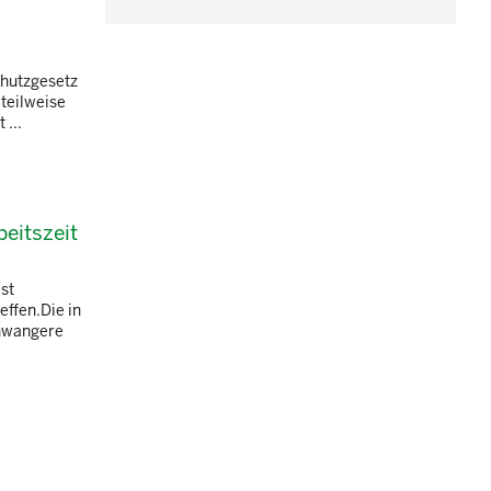
chutzgesetz
teilweise
 ...
eitszeit
st
effen.Die in
chwangere