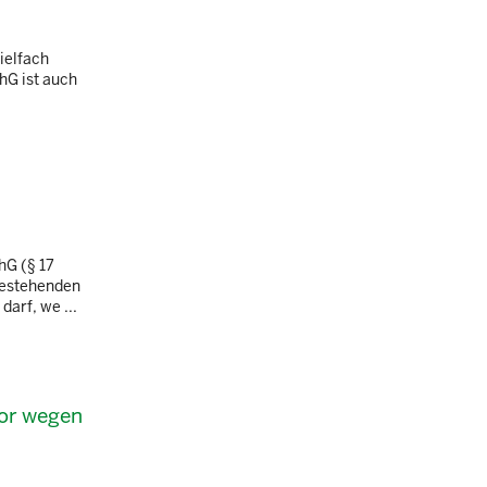
ielfach
hG ist auch
hG (§ 17
bestehenden
arf, we ...
vor wegen