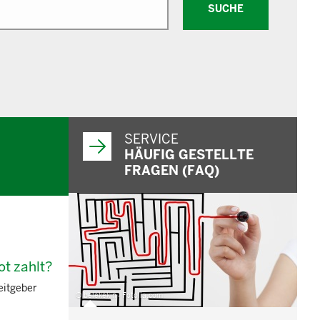
SUCHE
SERVICE
HÄUFIG GESTELLTE
FRAGEN (FAQ)
t zahlt?
eitgeber
© belekekin - Fotolia.com