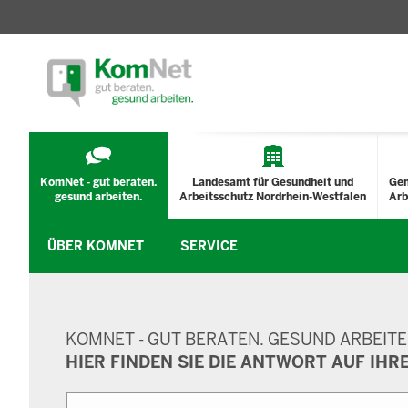
TECHNISCHES
MENÜ
KomNet - gut beraten.
Landesamt für Gesundheit und
Ge
gesund arbeiten.
Arbeitsschutz Nordrhein-Westfalen
Arb
ÜBER KOMNET
SERVICE
SUCHMASKE
KOMNET - GUT BERATEN. GESUND ARBEITE
HIER FINDEN SIE DIE ANTWORT AUF IHR
Suche