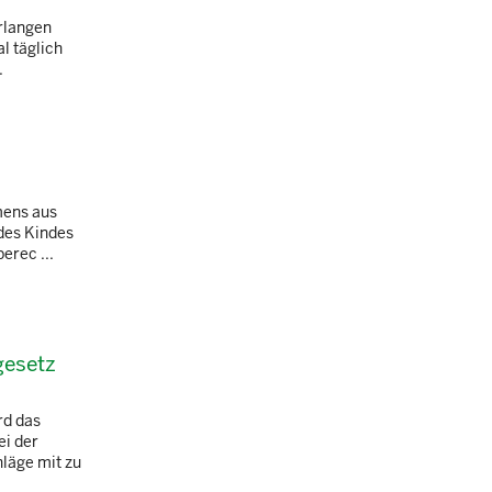
erlangen
l täglich
.
mens aus
 des Kindes
erec ...
gesetz
rd das
ei der
läge mit zu