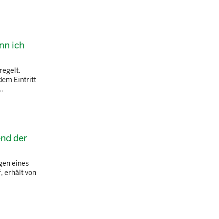
nn ich
regelt.
dem Eintritt
..
end der
egen eines
, erhält von