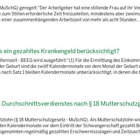
 (MuSchG) geregelt:"Der Arbeitgeber hat eine stillende Frau auf ihr V
zum Stillen erforderliche Zeit freizustellen, mindestens aber zweima
Bei einer zusammenhängenden Arbeitszeit von mehr als acht Stunden ..
s ein gezahltes Krankengeld berücksichtigt?
Elternzeit - BEEG wird ausgeführt:"(1) Für die Ermittlung des Einkom
 der Geburt sind die zwölf Kalendermonate vor dem Monat der Geburt
ch Satz 1 bleiben Kalendermonate unberücksichtigt, in denen die b
s Durchschnittsverdienstes nach § 18 Mutterschutz
tzlohn (§ 18 Mutterschutzgesetz - MuSchG). Als Mutterschutzlohn wi
eten Kalendermonate vor dem Eintritt der Schwangerschaft gezahlt.B
sogenannten regelmäßig gezahlten Erschwerniszulagen und Zeitzusch