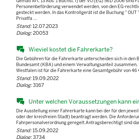
Gemäß Art. 13 Abs. 1 Buchst. i) der VO (EG) 561/2006 sind Fa
Personenbeförderung verwendet werden, von den EG-rechtl
gesteckt werden. In das Kontrollgerät ist die Buchung " OUT 
Privatfa ...
Stand:
12.07.2023
Dialog:
20053
Wieviel kostet die Fahrerkarte?
Die Gebühren für die Fahrerkarte unterscheiden sich in den B
Bundesamt (KBA) und einem Verwaltungsanteil zusammen, wel
Westfalen ist für die Fahrerkarte eine Gesamtgebühr von 46 €
Stand:
19.09.2022
Dialog:
3167
Unter welchen Voraussetzungen kann ei
Die Ausstellung einer Fahrerkarte kann bei der für den jewe
oder der kreisfreien Stadt) beantragt werden. Die Anforderun
Fahrpersonalverordnung geregelt.Antragsberechtigt sind dana
Stand:
15.09.2022
Dialog:
3734