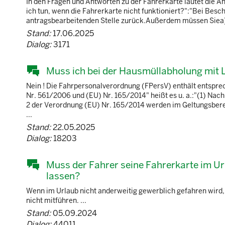
In den Fragen und Antworten zu der Fahrerkarte lautet die A
ich tun, wenn die Fahrerkarte nicht funktioniert?":"Bei Bes
antragsbearbeitenden Stelle zurück.Außerdem müssen Siea) z
Stand:
17.06.2025
Dialog:
3171
Muss ich bei der Hausmüllabholung mit 
Nein ! Die Fahrpersonalverordnung (FPersV) enthält entsp
Nr. 561/2006 und (EU) Nr. 165/2014" heißt es u. a.:"(1) Nach
2 der Verordnung (EU) Nr. 165/2014 werden im Geltungsber
...
Stand:
22.05.2025
Dialog:
18203
Muss der Fahrer seine Fahrerkarte im Ur
lassen?
Wenn im Urlaub nicht anderweitig gewerblich gefahren wird, 
nicht mitführen. ...
Stand:
05.09.2024
Dialog:
44011