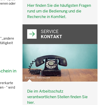
leeren oder
Hier finden Sie die häufigsten Fragen
rund um die Bedienung und die
Recherche in KomNet.
SERVICE
KONTAKT
4:"„andere
tätigkeit
schein in
© brat82 - Fotolia.com
hrerkarte
n - " wird
Die im Arbeitsschutz
verantwortlichen Stellen finden Sie
hier.