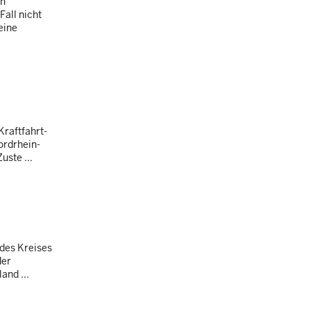
en
all nicht
eine
Kraftfahrt-
ordrhein-
uste ...
 des Kreises
der
and ...