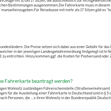
hrzeuge mit 10 bis 17 Sitzen, die ausschließlich zur nichtgewerblich
ichen Bestimmungen ausgenommen.Die Fahrerkarte muss in diesem F
" manuelleinzugeben.Für Reisebusse mit mehr als 17 Sitzen gibt es "k
undesländern. Die Preise setzen sich dabei aus einer Gebühr für das 
cher in der jeweiligen Landesgebührenordnung festgelegt ist:In N
 zu entrichten. Hinzu kommen ggf. die Kosten für Postversand oder Z
ne Fahrerkarte beantragt werden?
iligen Wohnsitz zuständigen Führerscheinstelle (Straßenverkehrsamt
gen für die Ausstellung einer Fahrerkarte in Deutschland sind in § 5 
ch Personen, die ...» ihren Wohnsitz in der Bundesrepublik Deutschl