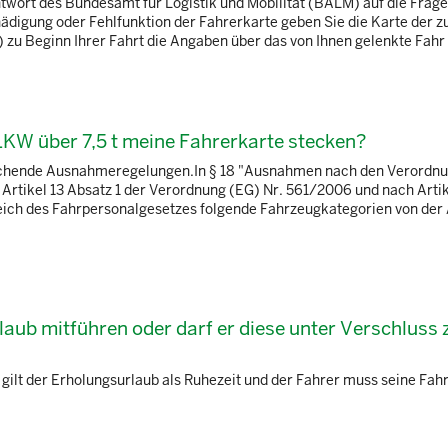
ntwort des Bundesamt für Logistik und Mobilität (BALM) auf die Fra
chädigung oder Fehlfunktion der Fahrerkarte geben Sie die Karte der 
u Beginn Ihrer Fahrt die Angaben über das von Ihnen gelenkte Fahr .
LKW über 7,5 t meine Fahrerkarte stecken?
rechende Ausnahmeregelungen.In § 18 "Ausnahmen nach den Verordn
 Artikel 13 Absatz 1 der Verordnung (EG) Nr. 561/2006 und nach Arti
eich des Fahrpersonalgesetzes folgende Fahrzeugkategorien von de
laub mitführen oder darf er diese unter Verschluss
gilt der Erholungsurlaub als Ruhezeit und der Fahrer muss seine Fah