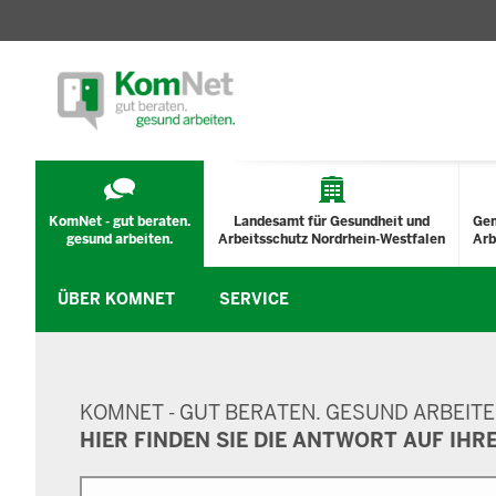
TECHNISCHES
MENÜ
KomNet - gut beraten.
Landesamt für Gesundheit und
Ge
gesund arbeiten.
Arbeitsschutz Nordrhein-Westfalen
Arb
ÜBER KOMNET
SERVICE
SUCHMASKE
KOMNET - GUT BERATEN. GESUND ARBEITE
HIER FINDEN SIE DIE ANTWORT AUF IHR
Suche