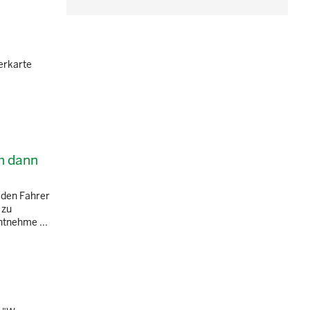
erkarte
h dann
 den Fahrer
 zu
ntnehme ...