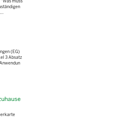
ge "Was muss
zuständigen
..
ungen (EG)
kel 3 Absatz
r Anwendun
 zuhause
rerkarte