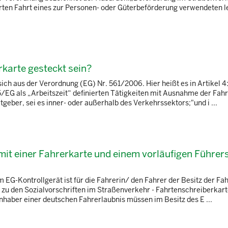
hrten Fahrt eines zur Personen- oder Güterbeförderung verwendeten 
rkarte gesteckt sein?
ich aus der Verordnung (EG) Nr. 561/2006. Hier heißt es in Artikel 
15/EG als „Arbeitszeit“ definierten Tätigkeiten mit Ausnahme der Fahr
geber, sei es inner- oder außerhalb des Verkehrssektors;"und i ...
 mit einer Fahrerkarte und einem vorläufigen Führer
m EG-Kontrollgerät ist für die Fahrerin/ den Fahrer der Besitz der Fa
 zu den Sozialvorschriften im Straßenverkehr - Fahrtenschreiberkarte
:"Inhaber einer deutschen Fahrerlaubnis müssen im Besitz des E ...