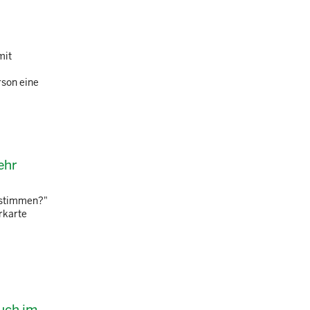
mit
rson eine
ehr
instimmen?"
rkarte
auch im