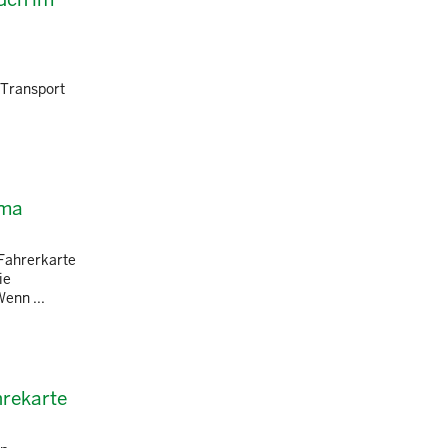
 Transport
rma
 Fahrerkarte
ie
enn ...
hrekarte