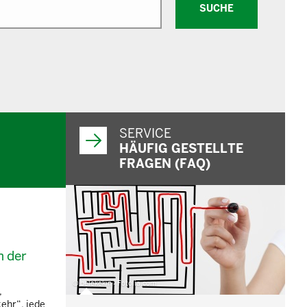
SUCHE
SERVICE
HÄUFIG GESTELLTE
FRAGEN (FAQ)
n der
© belekekin - Fotolia.com
,
ehr“, jede