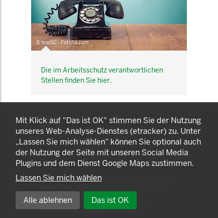
© brat82 - Fotolia.com
Die im Arbeitsschutz verantwortlichen
Stellen finden Sie hier.
KOMNET
Mit Klick auf "Das ist OK" stimmen Sie der Nutzung
GUT BERATEN. GESUND
unseres Web-Analyse-Dienstes (etracker) zu. Unter
ARBEITEN.
„Lassen Sie mich wählen“ können Sie optional auch
der Nutzung der Seite mit unseren Social Media
Plugins und dem Dienst Google Maps zustimmen.
Lassen Sie mich wählen
© 2025 LANDESAMT FÜR GESUNDHEIT UND
ARBEITSSCHUTZ NORDRHEIN-WESTFALEN
Alle ablehnen
Das ist OK
EINSTELLUNGEN ZUR PRIVATSPHÄRE
IMPRESSUM
DATENSCHUTZ
AGB