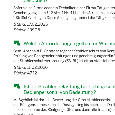
besuchen?
Sofern eine Firma oder ein Techniker einer Firma Tätigkeiten
Genehmigung nach § 12 Abs. 1 Nr. 4 Hs. 1 des Strahlenschutzg
1 StrlSchG erfolgen.Diese Anzeige legitimiert die Tätigkeit a
Stand:
17.02.2026
Dialog:
29906
Welche Anforderungen gelten für Warns
Gem. Abschnitt F. Gerätebezogener Strahlenschutz von Röntg
Prüfung von Röntgeneinrichtungen und genehmigungsbedürft
der Strahlenschutzverordnung (SV-RL) ist ein ausfallsicher
Stand:
11.02.2026
Dialog:
4732
Ist die Strahlenbelastung bei nicht ges
Bedienpersonal von Bedeutung?
Maßgeblich ist dort die Bewertung der Streustrahlendosis.
des Röntgenraumes kann die Dosis gering bis hoch sein. Da 
Inbetriebnahme des Röntgengerätes und dann alle 5 Jahre) be
Situation de ...