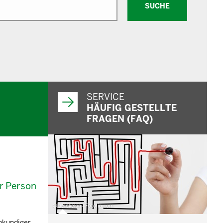
SUCHE
SERVICE
HÄUFIG GESTELLTE
FRAGEN (FAQ)
r Person
© belekekin - Fotolia.com
chkundiger