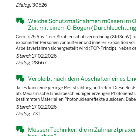
Dialog:
30526
Welche Schutzmaßnahmen müssen im Oper
Zeit mit einem C-Bogen (Durchleuchtung
Gem. § 75 Abs. 1 der Strahlenschutzverordnung (StrlSchV) ha
exponierter Personen vor äußerer und innerer Exposition vo
Arbeitsverfahren sichergestellt wird (TOP-Prinzip). Neben de
Stand:
17.02.2026
Dialog:
28667
Verbleibt nach dem Abschalten eines Li
Ja, es kann eine geringe Reststrahlung auftreten. Diese Rests
ab. Medizinische Linearbeschleuniger erzeugen Photonenstr
bestimmten Materialien Photonukleareffekte auslösen. Dabei
Stand:
17.02.2026
Dialog:
731
Müssen Techniker, die in Zahnarztpraxe