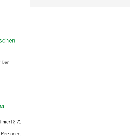
ischen
:"Der
er
iniert § 71
B Personen,