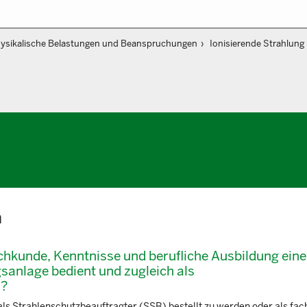
ysikalische Belastungen und Beanspruchungen
Ionisierende Strahlung
n
hkunde, Kenntnisse und berufliche Ausbildung eine
sanlage bedient und zugleich als
d?
ls Strahlenschutzbeauftragter (SSB) bestellt zu werden oder als fa