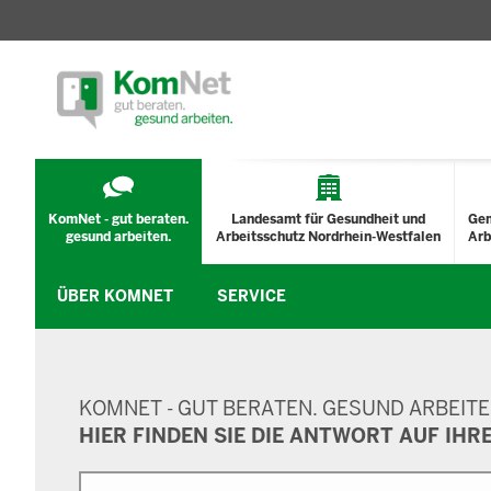
TECHNISCHES
MENÜ
KomNet - gut beraten.
Landesamt für Gesundheit und
Ge
gesund arbeiten.
Arbeitsschutz Nordrhein-Westfalen
Arb
ÜBER KOMNET
SERVICE
SUCHMASKE
KOMNET - GUT BERATEN. GESUND ARBEITE
HIER FINDEN SIE DIE ANTWORT AUF IHR
Suche