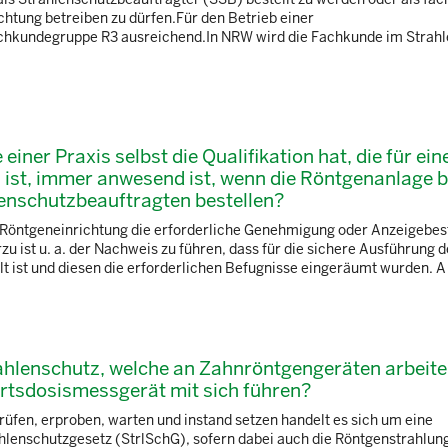
htung betreiben zu dürfen.Für den Betrieb einer
achkundegruppe R3 ausreichend.In NRW wird die Fachkunde im Strah
ner Praxis selbst die Qualifikation hat, die für ein
 ist, immer anwesend ist, wenn die Röntgenanlage b
lenschutzbeauftragten bestellen?
r Röntgeneinrichtung die erforderliche Genehmigung oder Anzeigebes
 ist u. a. der Nachweis zu führen, dass für die sichere Ausführung d
 ist und diesen die erforderlichen Befugnisse eingeräumt wurden. A .
hlenschutz, welche an Zahnröntgengeräten arbeite
rtsdosismessgerät mit sich führen?
üfen, erproben, warten und instand setzen handelt es sich um eine
trahlenschutzgesetz (StrlSchG), sofern dabei auch die Röntgenstrahlun