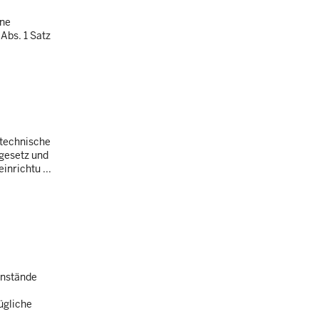
ine
Abs. 1 Satz
 technische
gesetz und
nrichtu ...
enstände
ügliche