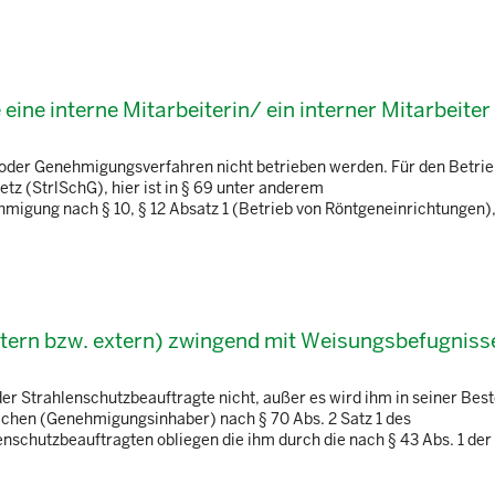
ine interne Mitarbeiterin/ ein interner Mitarbeiter
 oder Genehmigungsverfahren nicht betrieben werden. Für den Betrie
tz (StrlSchG), hier ist in § 69 unter anderem
hmigung nach § 10, § 12 Absatz 1 (Betrieb von Röntgeneinrichtungen),
ntern bzw. extern) zwingend mit Weisungsbefugniss
r Strahlenschutzbeauftragte nicht, außer es wird ihm in seiner Bes
chen (Genehmigungsinhaber) nach § 70 Abs. 2 Satz 1 des
schutzbeauftragten obliegen die ihm durch die nach § 43 Abs. 1 der