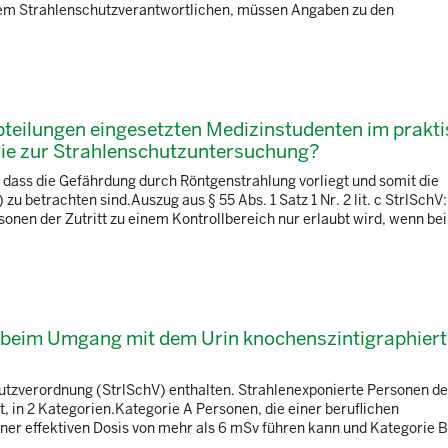
dem Strahlenschutzverantwortlichen, müssen Angaben zu den
bteilungen eingesetzten Medizinstudenten im prakt
sie zur Strahlenschutzuntersuchung?
dass die Gefährdung durch Röntgenstrahlung vorliegt und somit die
u betrachten sind.Auszug aus § 55 Abs. 1 Satz 1 Nr. 2 lit. c StrlSchV
onen der Zutritt zu einem Kontrollbereich nur erlaubt wird, wenn bei
t beim Umgang mit dem Urin knochenszintigraphiert
hutzverordnung (StrlSchV) enthalten. Strahlenexponierte Personen def
, in 2 Kategorien.Kategorie A Personen, die einer beruflichen
einer effektiven Dosis von mehr als 6 mSv führen kann und Kategorie 