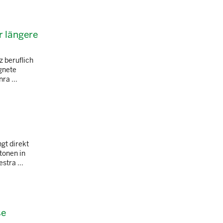
 längere
z beruflich
gnete
ra ...
gt direkt
tonen in
tra ...
se