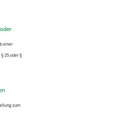
 oder
b einer
 § 25 oder §
en
tellung zum