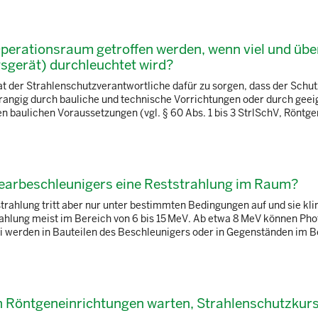
ationsraum getroffen werden, wenn viel und über
sgerät) durchleuchtet wird?
t der Strahlenschutzverantwortliche dafür zu sorgen, dass der Schut
rrangig durch bauliche und technische Vorrichtungen oder durch geei
n baulichen Voraussetzungen (vgl. § 60 Abs. 1 bis 3 StrlSchV, Röntgen
nearbeschleunigers eine Reststrahlung im Raum?
trahlung tritt aber nur unter bestimmten Bedingungen auf und sie klin
ahlung meist im Bereich von 6 bis 15 MeV. Ab etwa 8 MeV können Pho
 werden in Bauteilen des Beschleunigers oder in Gegenständen im Bes
n Röntgeneinrichtungen warten, Strahlenschutzkur