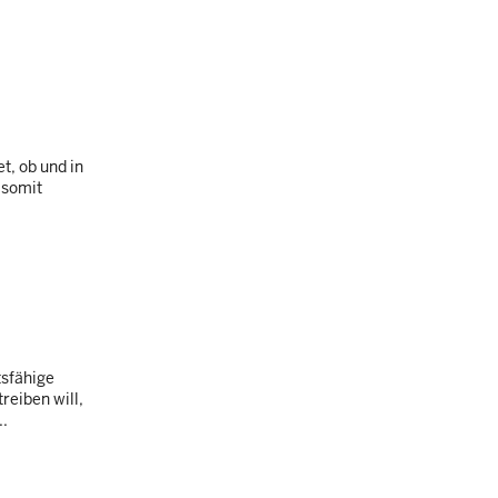
t, ob und in
 somit
tsfähige
reiben will,
..