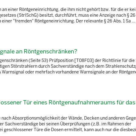
 an einer Röntgeneinrichtung, die ihm nicht gehört bzw. für die er ke
esetzes (StrlSchG) besitzt, durchführt, muss eine Anzeige nach § 26 
n einer "fremden" Röntgeneinrichtung. Der relevante § 26 Abs. 1 Sa ...
ignale an Röntgenschränken?
enschränken (Seite 53) Prüfposition [T08F03] der Richtlinie für die
igen Störstrahlern durch Sachverständige nach dem Strahlenschutz
es Warnsignal oder mehrfach vorhandene Warnsignale an der Röntgenei
chlossener Tür eines Röntgenaufnahmeraums für das
 Je nach Absorptionsmöglichkeit der Wände, Decken und anderen Geg
der Sachverständige bei seinen Überprüfungen (z.B. im Rahmen der
i geschlossener Türe die Dosen ermittelt, kann auch nur die diesbez