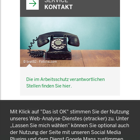
SERVICE
KONTAKT
© brat82 - Fotolia.com
Die im Arbeitsschutz verantwortlichen
Stellen finden Sie hier.
KOMNET
Mit Klick auf "Das ist OK" stimmen Sie der Nutzung
GUT BERATEN. GESUND
unseres Web-Analyse-Dienstes (etracker) zu. Unter
ARBEITEN.
„Lassen Sie mich wählen“ können Sie optional auch
der Nutzung der Seite mit unseren Social Media
Plugins und dem Dienst Google Maps zustimmen.