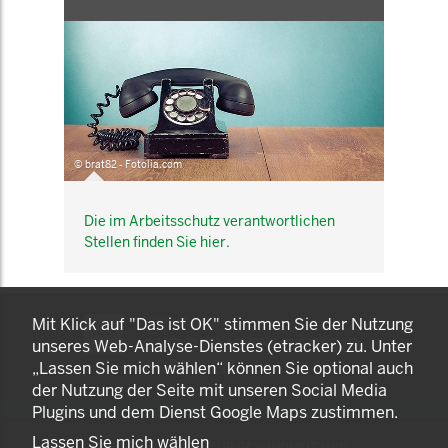
© brat82 - Fotolia.com
Die im Arbeitsschutz verantwortlichen
Stellen finden Sie hier.
KOMNET
Mit Klick auf "Das ist OK" stimmen Sie der Nutzung
GUT BERATEN. GESUND
unseres Web-Analyse-Dienstes (etracker) zu. Unter
ARBEITEN.
„Lassen Sie mich wählen“ können Sie optional auch
der Nutzung der Seite mit unseren Social Media
Plugins und dem Dienst Google Maps zustimmen.
Lassen Sie mich wählen
© 2025 LANDESAMT FÜR GESUNDHEIT UND