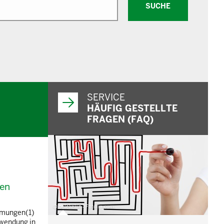
SUCHE
SERVICE
HÄUFIG GESTELLTE
FRAGEN (FAQ)
nen
© belekekin - Fotolia.com
mmungen(1)
rwendung in