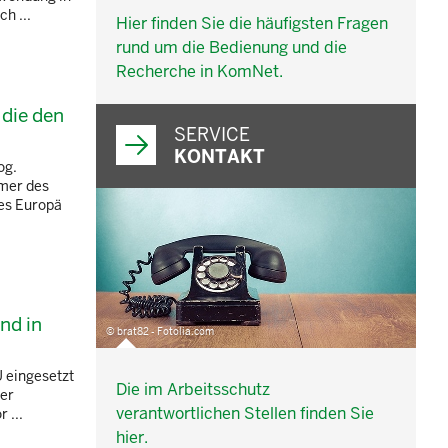
h ...
Hier finden Sie die häufigsten Fragen
rund um die Bedienung und die
Recherche in KomNet.
 die den
SERVICE
KONTAKT
og.
hmer des
des Europä
nd in
© brat82 - Fotolia.com
U eingesetzt
Die im Arbeitsschutz
der
verantwortlichen Stellen finden Sie
 ...
hier.