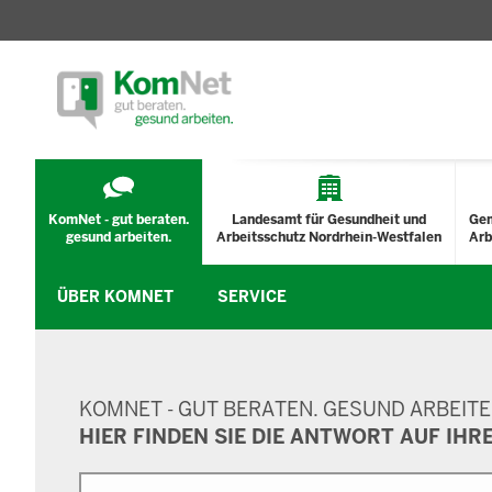
TECHNISCHES
MENÜ
KomNet - gut beraten.
Landesamt für Gesundheit und
Ge
gesund arbeiten.
Arbeitsschutz Nordrhein-Westfalen
Arb
ÜBER KOMNET
SERVICE
SUCHMASKE
KOMNET - GUT BERATEN. GESUND ARBEITE
HIER FINDEN SIE DIE ANTWORT AUF IHR
Suche