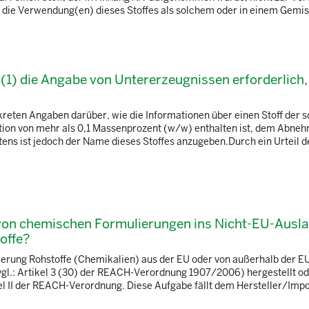
) die Verwendung(en) dieses Stoffes als solchem oder in einem Gemisc
1) die Angabe von Untererzeugnissen erforderlich,
kreten Angaben darüber, wie die Informationen über einen Stoff der s
ration von mehr als 0,1 Massenprozent (w/w) enthalten ist, dem Abne
ens ist jedoch der Name dieses Stoffes anzugeben.Durch ein Urteil 
 von chemischen Formulierungen ins Nicht-EU-Ausla
offe?
ulierung Rohstoffe (Chemikalien) aus der EU oder von außerhalb der E
vgl.: Artikel 3 (30) der REACH-Verordnung 1907/2006) hergestellt o
tel II der REACH-Verordnung. Diese Aufgabe fällt dem Hersteller/Impor