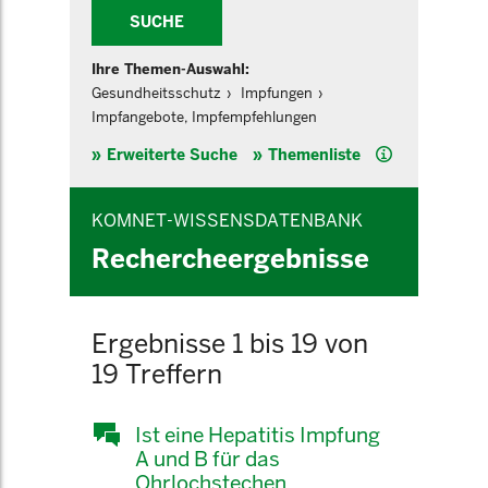
SUCHE
Ihre Themen-Auswahl:
Gesundheitsschutz
Impfungen
Impfangebote, Impfempfehlungen
Hilfe
Erweiterte Suche
Themenliste
KOMNET-WISSENSDATENBANK
Rechercheergebnisse
Ergebnisse 1 bis 19 von
19 Treffern
Ist eine Hepatitis Impfung
A und B für das
Ohrlochstechen